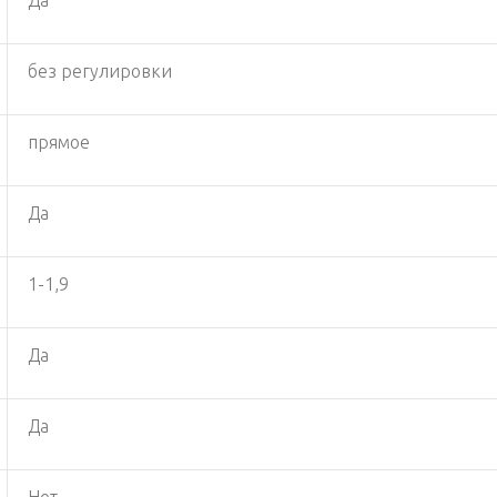
без регулировки
прямое
Да
1-1,9
Да
Да
Нет