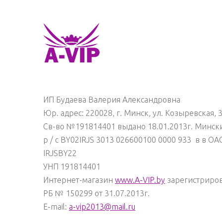
ИП Будаева Валерия Александровна
Юр.
адрес: 220028, г.
Минск, ул.
Козыревская, 
Св-во №191814401 выдано 18.01.2013г.
Минск
р / с
BY02IRJS 3013 026600100 0000 933
в
в ОА
IRJSBY22
УНП 191814401
Интернет-магазин
www.A-VIP.by
зарегистриров
РБ № 150299 от 31.07.2013г.
E-mail:
a-vip2013@mail.ru