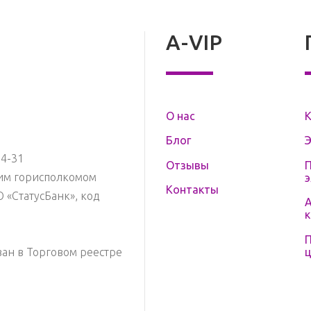
A-VIP
О нас
Блог
34-31
Отзывы
им горисполкомом
Контакты
О «СтатусБанк»
,
код
А
ан в Торговом реестре