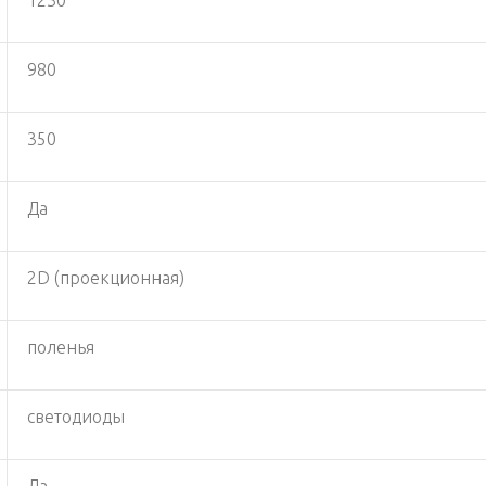
980
350
Да
2D (проекционная)
поленья
светодиоды
Да