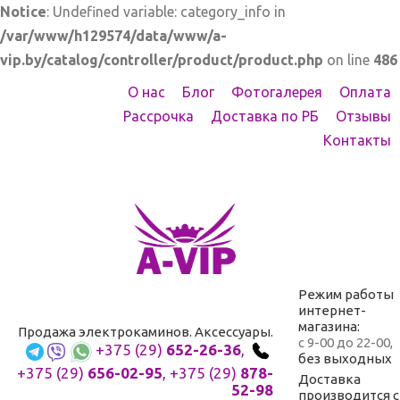
Notice
: Undefined variable: category_info in
/var/www/h129574/data/www/a-
vip.by/catalog/controller/product/product.php
on line
486
О нас
Блог
Фотогалерея
Оплата
Рассрочка
Доставка по РБ
Отзывы
Контакты
Режим работы
интернет-
магазина:
Продажа электрокаминов. Аксессуары.
с 9-00 до 22-00,
+375 (29)
652-26-36
,
без выходных
+375 (29)
656-02-95
,
+375 (29)
878-
Доставка
52-98
производится с